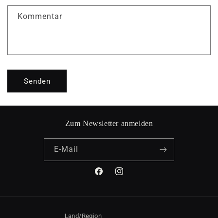
f
Kommentar
o
r
m
u
l
Senden
a
r
Zum Newsletter anmelden
E-Mail
Facebook
Instagram
Land/Region