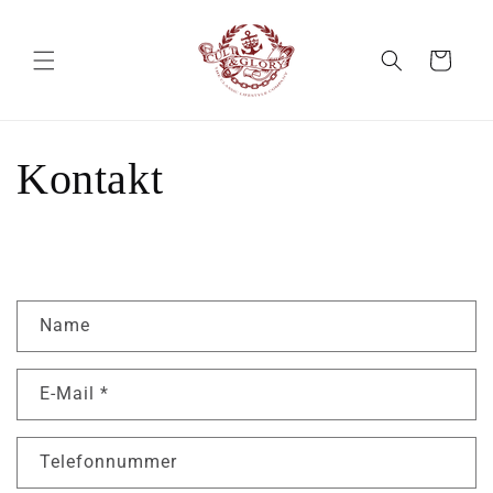
Direkt
zum
Inhalt
Warenkorb
Kontakt
K
Name
o
n
E-Mail
*
t
a
k
Telefonnummer
t